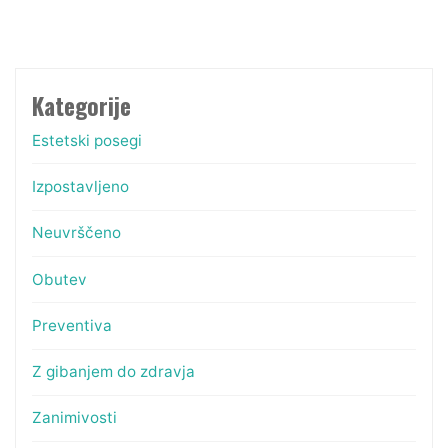
pomembna
veja
medicine"
Kategorije
Estetski posegi
Izpostavljeno
Neuvrščeno
Obutev
Preventiva
Z gibanjem do zdravja
Zanimivosti