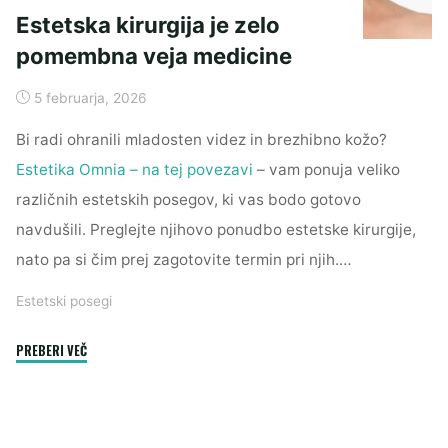
Estetska kirurgija je zelo
pomembna veja medicine
5 februarja, 2026
Bi radi ohranili mladosten videz in brezhibno kožo?
Estetika Omnia – na tej povezavi
– vam ponuja veliko
različnih estetskih posegov, ki vas bodo gotovo
navdušili. Preglejte njihovo ponudbo estetske kirurgije,
nato pa si čim prej zagotovite termin pri njih.…
Estetski posegi
"Estetska
PREBERI VEČ
kirurgija
je
zelo