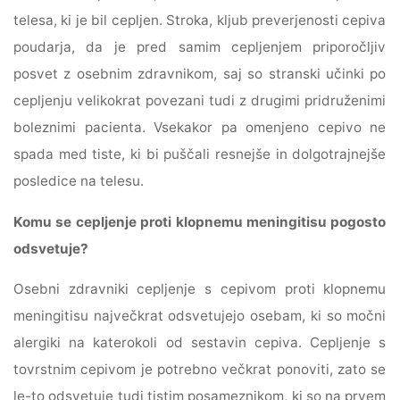
telesa, ki je bil cepljen. Stroka, kljub preverjenosti cepiva
poudarja, da je pred samim cepljenjem priporočljiv
posvet z osebnim zdravnikom, saj so stranski učinki po
cepljenju velikokrat povezani tudi z drugimi pridruženimi
boleznimi pacienta. Vsekakor pa omenjeno cepivo ne
spada med tiste, ki bi puščali resnejše in dolgotrajnejše
posledice na telesu.
Komu se cepljenje proti klopnemu meningitisu pogosto
odsvetuje?
Osebni zdravniki cepljenje s cepivom proti klopnemu
meningitisu največkrat odsvetujejo osebam, ki so močni
alergiki na katerokoli od sestavin cepiva. Cepljenje s
tovrstnim cepivom je potrebno večkrat ponoviti, zato se
le-to odsvetuje tudi tistim posameznikom, ki so na prvem