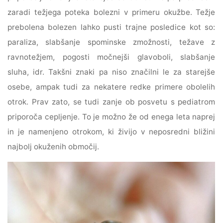
zaradi težjega poteka bolezni v primeru okužbe. Težje
prebolena bolezen lahko pusti trajne posledice kot so:
paraliza, slabšanje spominske zmožnosti, težave z
ravnotežjem, pogosti močnejši glavoboli, slabšanje
sluha, idr. Takšni znaki pa niso značilni le za starejše
osebe, ampak tudi za nekatere redke primere obolelih
otrok. Prav zato, se tudi zanje ob posvetu s pediatrom
priporoča cepljenje. To je možno že od enega leta naprej
in je namenjeno otrokom, ki živijo v neposredni bližini
najbolj okuženih območij.