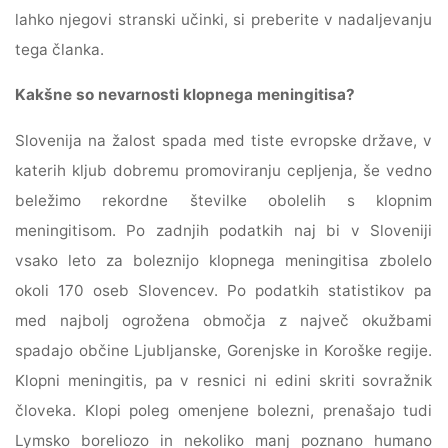
lahko njegovi stranski učinki, si preberite v nadaljevanju
tega članka.
Kakšne so nevarnosti klopnega meningitisa?
Slovenija na žalost spada med tiste evropske države, v
katerih kljub dobremu promoviranju cepljenja, še vedno
beležimo rekordne številke obolelih s klopnim
meningitisom. Po zadnjih podatkih naj bi v Sloveniji
vsako leto za boleznijo klopnega meningitisa zbolelo
okoli 170 oseb Slovencev. Po podatkih statistikov pa
med najbolj ogrožena območja z največ okužbami
spadajo občine Ljubljanske, Gorenjske in Koroške regije.
Klopni meningitis, pa v resnici ni edini skriti sovražnik
človeka. Klopi poleg omenjene bolezni, prenašajo tudi
Lymsko boreliozo in nekoliko manj poznano humano