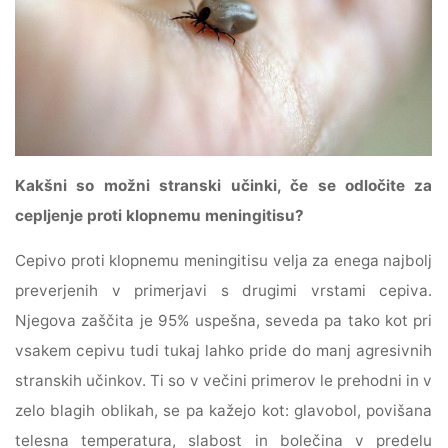
Kakšni so možni stranski učinki, če se odločite za
cepljenje proti klopnemu meningitisu?
Cepivo proti klopnemu meningitisu velja za enega najbolj
preverjenih v primerjavi s drugimi vrstami cepiva.
Njegova zaščita je 95% uspešna, seveda pa tako kot pri
vsakem cepivu tudi tukaj lahko pride do manj agresivnih
stranskih učinkov. Ti so v večini primerov le prehodni in v
zelo blagih oblikah, se pa kažejo kot: glavobol, povišana
telesna temperatura, slabost in bolečina v predelu