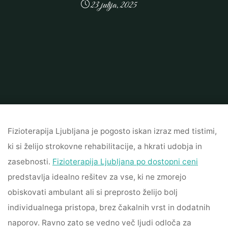
23 julija, 2025
Home
Neuvrščeno
Fizioterapija Ljubljana – strokovna pomoč za boljše
počutje na domu
Fizioterapija Ljubljana je pogosto iskan izraz med tistimi,
ki si želijo strokovne rehabilitacije, a hkrati udobja in
zasebnosti.
Fizioterapija Ljubljana po dostopni ceni
predstavlja idealno rešitev za vse, ki ne zmorejo
obiskovati ambulant ali si preprosto želijo bolj
individualnega pristopa, brez čakalnih vrst in dodatnih
naporov. Ravno zato se vedno več ljudi odloča za