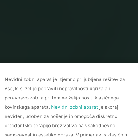
Home
Zobozdravstvo
Nevidni zobni aparat za lep nasmeh brez
kompromisov
Nevidni zobni aparat je izjemno priljubljena rešitev za
vse, ki si želijo popraviti nepravilnosti ugriza ali
poravnavo zob, a pri tem ne želijo nositi klasičnega
kovinskega aparata.
Nevidni zobni aparat
je skoraj
neviden, udoben za nošenje in omogoča diskretno
ortodontsko terapijo brez vpliva na vsakodnevno
samozavest in estetiko obraza. V primerjavi s klasičnimi