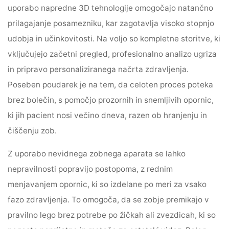
uporabo napredne 3D tehnologije omogočajo natančno
prilagajanje posamezniku, kar zagotavlja visoko stopnjo
udobja in učinkovitosti. Na voljo so kompletne storitve, ki
vključujejo začetni pregled, profesionalno analizo ugriza
in pripravo personaliziranega načrta zdravljenja.
Poseben poudarek je na tem, da celoten proces poteka
brez bolečin, s pomočjo prozornih in snemljivih opornic,
ki jih pacient nosi večino dneva, razen ob hranjenju in
čiščenju zob.
Z uporabo nevidnega zobnega aparata se lahko
nepravilnosti popravijo postopoma, z rednim
menjavanjem opornic, ki so izdelane po meri za vsako
fazo zdravljenja. To omogoča, da se zobje premikajo v
pravilno lego brez potrebe po žičkah ali zvezdicah, ki so