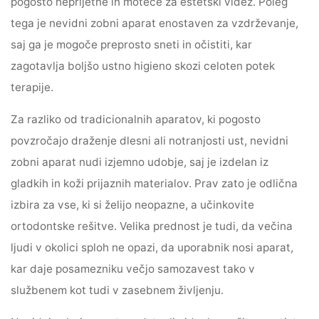
pogosto neprijetne in moteče za estetski videz. Poleg
tega je nevidni zobni aparat enostaven za vzdrževanje,
saj ga je mogoče preprosto sneti in očistiti, kar
zagotavlja boljšo ustno higieno skozi celoten potek
terapije.
Za razliko od tradicionalnih aparatov, ki pogosto
povzročajo draženje dlesni ali notranjosti ust, nevidni
zobni aparat nudi izjemno udobje, saj je izdelan iz
gladkih in koži prijaznih materialov. Prav zato je odlična
izbira za vse, ki si želijo neopazne, a učinkovite
ortodontske rešitve. Velika prednost je tudi, da večina
ljudi v okolici sploh ne opazi, da uporabnik nosi aparat,
kar daje posamezniku večjo samozavest tako v
službenem kot tudi v zasebnem življenju.