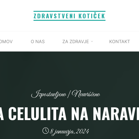
ZDRAVSTVENI KOTIČEK
OMOV
O NAS
ZA ZDRAVJE
KONTAKT
Izpostavljeno
|
Neuvrščeno
 CELULITA NA NARAV
8 januarja, 2024