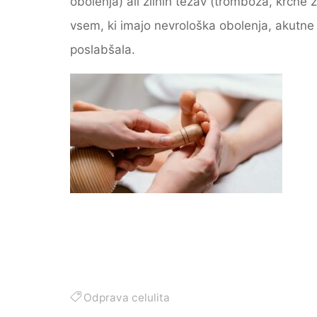
obolenja) ali žilnih težav (tromboza, krčne 
vsem, ki imajo nevrološka obolenja, akutne b
poslabšala.
Odprava celulita