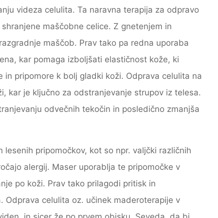
anju videza celulita. Ta naravna terapija za odpravo
 so shranjene maščobne celice. Z gnetenjem in
 razgradnje maščob. Prav tako pa redna uporaba
na, kar pomaga izboljšati elastičnost kože, ki
n pripomore k bolj gladki koži. Odprava celulita na
, kar je ključno za odstranjevanje strupov iz telesa.
tranjevanju odvečnih tekočin in posledično zmanjša
 lesenih pripomočkov, kot so npr. valjčki različnih
vzročajo alergij. Maser uporablja te pripomočke v
nje po koži. Prav tako prilagodi pritisk in
 Odprava celulita oz. učinek maderoterapije v
 viden, in sicer že po prvem obisku. Seveda, da bi