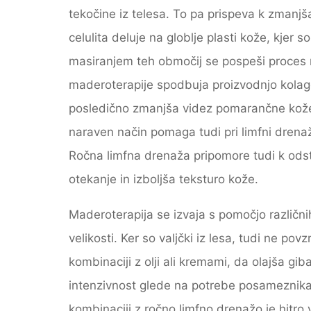
tekočine iz telesa. To pa prispeva k zmanjš
celulita deluje na globlje plasti kože, kjer
masiranjem teh območij se pospeši proces
maderoterapije spodbuja proizvodnjo kolage
posledično zmanjša videz pomarančne kože i
naraven način pomaga tudi pri limfni drenaži
Ročna limfna drenaža pripomore tudi k ods
otekanje in izboljša teksturo kože.
Maderoterapija se izvaja s pomočjo različnih
velikosti. Ker so valjčki iz lesa, tudi ne po
kombinaciji z olji ali kremami, da olajša giba
intenzivnost glede na potrebe posameznika.
kombinaciji z ročno limfno drenažo je hitro