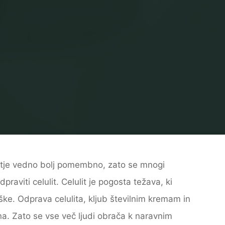
Home
Izpostavljeno
Odprava celulita na naraven način
očutje vedno bolj pomembno, zato se mnogi
raviti celulit. Celulit je pogosta težava, ki
ke. Odprava celulita, kljub številnim kremam in
a. Zato se vse več ljudi obrača k naravnim