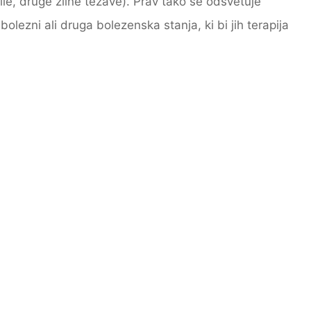
žile, druge žilne težave). Prav tako se odsvetuje
olezni ali druga bolezenska stanja, ki bi jih terapija