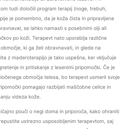
m tudi določili program terapij (noge, trebuh,
pije je pomembno, da je koža čista in pripravljena
avnaval, se lahko namasti s posebnimi olji ali
čkov po koži. Terapevt nato uporablja različne
 območje, ki ga želi obravnavati, in glede na
ita z maderoterapijo je tako uspešna, ker vključuje
gnetenje in pritiskanje z lesenimi pripomočki. Če je
 določenega območja telesa, bo terapevt usmeril svoje
ripomočki pomagajo razbijati maščobne celice in
jšanju videza kože.
ajno pouči o negi doma in priporoča, kako ohraniti
epustite ustrezno usposobljenim terapevtom, saj