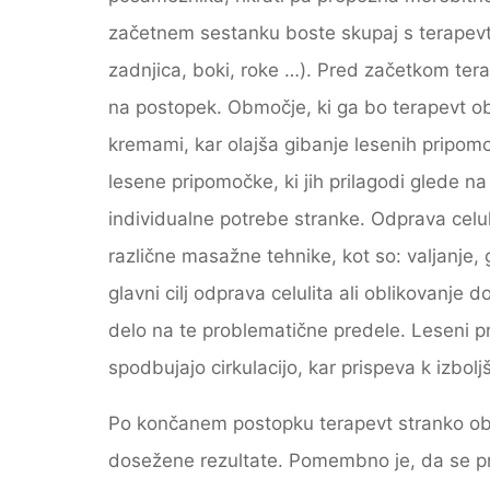
začetnem sestanku boste skupaj s terapevto
zadnjica, boki, roke …). Pred začetkom tera
na postopek. Območje, ki ga bo terapevt obr
kremami, kar olajša gibanje lesenih pripomo
lesene pripomočke, ki jih prilagodi glede na
individualne potrebe stranke. Odprava celul
različne masažne tehnike, kot so: valjanje, 
glavni cilj odprava celulita ali oblikovanje
delo na te problematične predele. Leseni p
spodbujajo cirkulacijo, kar prispeva k izbol
Po končanem postopku terapevt stranko obič
dosežene rezultate. Pomembno je, da se pr