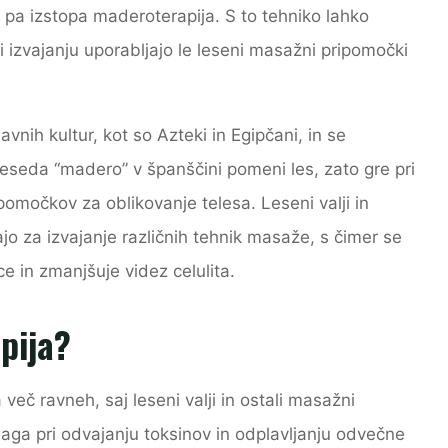
pa izstopa maderoterapija. S to tehniko lahko
i izvajanju uporabljajo le leseni masažni pripomočki
avnih kultur, kot so Azteki in Egipčani, in se
Beseda “madero” v španščini pomeni les, zato gre pri
pomočkov za oblikovanje telesa. Leseni valji in
jo za izvajanje različnih tehnik masaže, s čimer se
ce in zmanjšuje videz celulita.
pija?
več ravneh, saj leseni valji in ostali masažni
aga pri odvajanju toksinov in odplavljanju odvečne