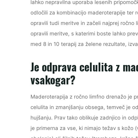
lahko nepravilna uporaba lesenih pripomočk
odločili za kombinacijo maderoterapije ter
opravili tudi meritve in začeli najprej roč
opravili meritve, s katerimi boste lahko pre
med 8 in 10 terapij za želene rezultate, izv
Je odprava celulita z ma
vsakogar?
Maderoterapija z ročno limfno drenažo je pr
celulita in zmanjšanju obsega, temveč je odl
hujšanju. Prav tako oblikuje zadnjico in odpl
je primerna za vse, ki nimajo težav s kožo (