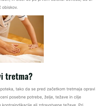
č obiskov.
vi tretma?
 poteka, tako da se pred začetkom tretmaja opravi
eni posebne potrebe, želje, težave in cilje
kontraindikacije ali zdravstvene težave. Pri