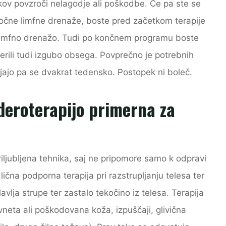
ov povzroči nelagodje ali poškodbe. Če pa ste se
 ročne limfne drenaže, boste pred začetkom terapije
no limfno drenažo. Tudi po končnem programu boste
verili tudi izgubo obsega. Povprečno je potrebnih
ajajo pa se dvakrat tedensko. Postopek ni boleč.
deroterapijo primerna za
iljubljena tehnika, saj ne pripomore samo k odpravi
ična podporna terapija pri razstrupljanju telesa ter
avlja strupe ter zastalo tekočino iz telesa. Terapija
vneta ali poškodovana koža, izpuščaji, glivična