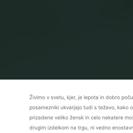
Živimo v svetu, kjer, je lepota in dobro p
posamezniki ukvarjajo tudi s težavo, kako odp
prizadene veliko žensk in celo nekatere moš
drugim izdelkom na trgu, ni vedno enostavn