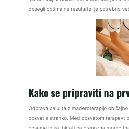
dosegli optimalne rezultate, je potrebno ve
Kako se pripraviti na pr
Odprava celulita z maderoterapijo običajno
posvet s stranko. Med posvetom terapevt oc
posameznika, hkrati pa prepozna morebitne 