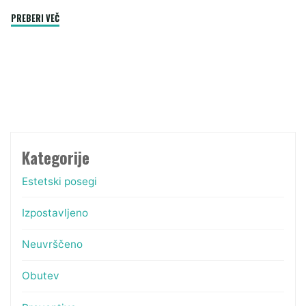
"Zapuščinska
PREBERI VEČ
razprava:
vse,
kar
morate
vedeti"
Kategorije
Estetski posegi
Izpostavljeno
Neuvrščeno
Obutev