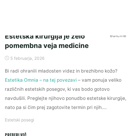
Estetska kirurgija je zelo
pomembna veja medicine
5 februarja, 2026
Bi radi ohranili mladosten videz in brezhibno kožo?
Estetika Omnia – na tej povezavi
– vam ponuja veliko
različnih estetskih posegov, ki vas bodo gotovo
navdušili. Preglejte njihovo ponudbo estetske kirurgije,
nato pa si čim prej zagotovite termin pri njih.…
Estetski posegi
"Estetska
PREBERI VEČ