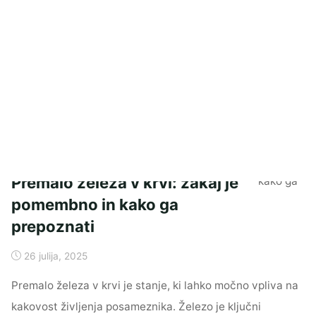
neverjetne
spremembe"
Premalo železa v krvi: zakaj je
pomembno in kako ga
prepoznati
26 julija, 2025
Premalo železa v krvi je stanje, ki lahko močno vpliva na
kakovost življenja posameznika. Železo je ključni