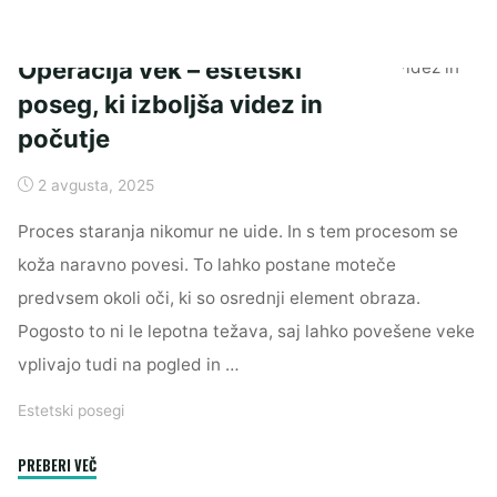
Operacija vek – estetski
poseg, ki izboljša videz in
počutje
2 avgusta, 2025
Proces staranja nikomur ne uide. In s tem procesom se
koža naravno povesi. To lahko postane moteče
predvsem okoli oči, ki so osrednji element obraza.
Pogosto to ni le lepotna težava, saj lahko povešene veke
vplivajo tudi na pogled in …
Estetski posegi
"Operacija
PREBERI VEČ
vek