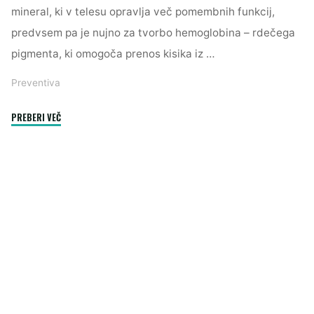
mineral, ki v telesu opravlja več pomembnih funkcij,
predvsem pa je nujno za tvorbo hemoglobina – rdečega
pigmenta, ki omogoča prenos kisika iz …
Preventiva
"Premalo
PREBERI VEČ
železa
v
krvi:
zakaj
je
pomembno
in
kako
ga
prepoznati"