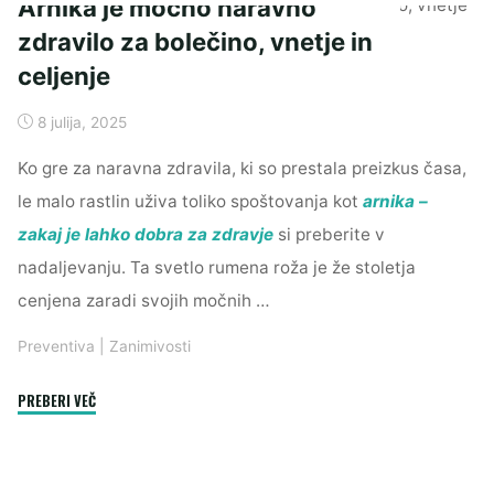
Arnika je močno naravno
zdravilo za bolečino, vnetje in
celjenje
8 julija, 2025
Ko gre za naravna zdravila, ki so prestala preizkus časa,
le malo rastlin uživa toliko spoštovanja kot
arnika –
zakaj je lahko dobra za zdravje
si preberite v
nadaljevanju. Ta svetlo rumena roža je že stoletja
cenjena zaradi svojih močnih …
Preventiva
|
Zanimivosti
"Arnika
PREBERI VEČ
je
močno
naravno