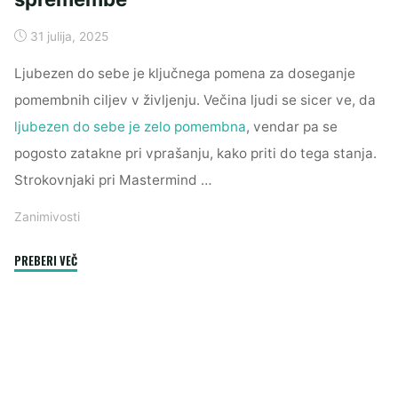
31 julija, 2025
Ljubezen do sebe je ključnega pomena za doseganje
pomembnih ciljev v življenju. Večina ljudi se sicer ve, da
ljubezen do sebe je zelo pomembna
, vendar pa se
pogosto zatakne pri vprašanju, kako priti do tega stanja.
Strokovnjaki pri Mastermind …
Zanimivosti
"Zgradite
PREBERI VEČ
ljubezen
do
sebe
in
doživeli
boste