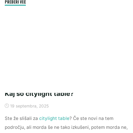
"Nevrološki
PREBERI VEČ
pregled
pomaga
odkriti
bolezni
živčnega
sistema"
Kaj so citylight table?
19 septembra, 2025
Ste že slišali za
citylight table
? Če ste novi na tem
področju, ali morda še ne tako izkušeni, potem morda ne,