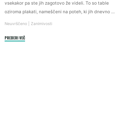
vsekakor pa ste jih zagotovo že videli. To so table
oziroma plakati, nameščeni na poteh, ki jih dnevno …
Neuvrščeno
|
Zanimivosti
"Kaj
PREBERI VEČ
so
citylight
table?"