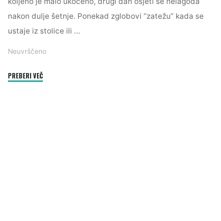
koljeno je malo ukočeno, drugi dan osjeti se nelagoda
nakon dulje šetnje. Ponekad zglobovi “zatežu” kada se
ustaje iz stolice ili …
Neuvrščeno
"Artroza:
PREBERI VEČ
kad
zglobovi
počnu
stvarati
probleme
u
svakodnevnom
životu"