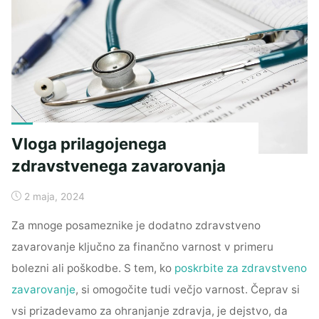
za
boljše
zdravje
stopal
in
udobnejšo
hojo"
Vloga prilagojenega
zdravstvenega zavarovanja
2 maja, 2024
Za mnoge posameznike je dodatno zdravstveno
zavarovanje ključno za finančno varnost v primeru
bolezni ali poškodbe. S tem, ko
poskrbite za zdravstveno
zavarovanje
, si omogočite tudi večjo varnost. Čeprav si
vsi prizadevamo za ohranjanje zdravja, je dejstvo, da