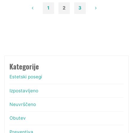
bolj
1
2
3
zdravem
Številčenje
življenjskem
slogu"
prispevkov
Kategorije
Estetski posegi
Izpostavljeno
Neuvrščeno
Obutev
Preventiva