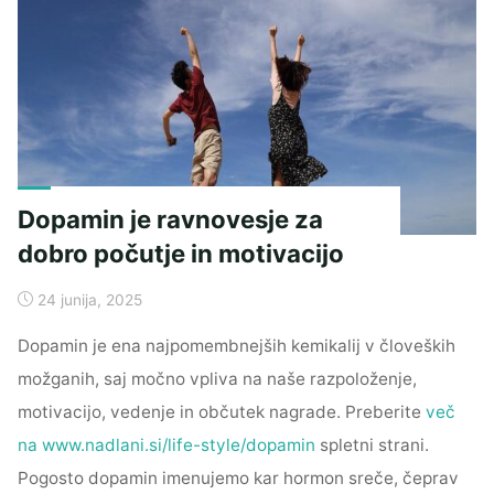
zdravje
in
dobro
počutje"
Dopamin je ravnovesje za
dobro počutje in motivacijo
24 junija, 2025
Dopamin je ena najpomembnejših kemikalij v človeških
možganih, saj močno vpliva na naše razpoloženje,
motivacijo, vedenje in občutek nagrade. Preberite
več
na www.nadlani.si/life-style/dopamin
spletni strani.
Pogosto dopamin imenujemo kar hormon sreče, čeprav