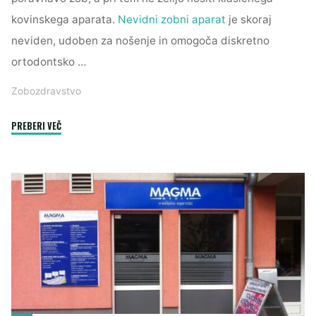
kovinskega aparata.
Nevidni zobni aparat
je skoraj
neviden, udoben za nošenje in omogoča diskretno
ortodontsko …
Zobozdravstvo
"Nevidni
PREBERI VEČ
zobni
aparat
za
lep
nasmeh
brez
kompromisov"