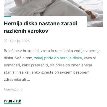
Hernija diska nastane zaradi
različnih vzrokov
11 junija, 2025
Bolečine v hrbtenici, vratu in rami lahko vodijo v hernijo
diska. Več o tem,
zakaj pride do hernije diska
, kako si
pomagati, kako preprečiti, da pride do omenjenega
stanja in še kaj lahko izveste pri svojem osebnem
zdravniku ali …
Neuvrščeno
"Hernija
PREBERI VEČ
diska