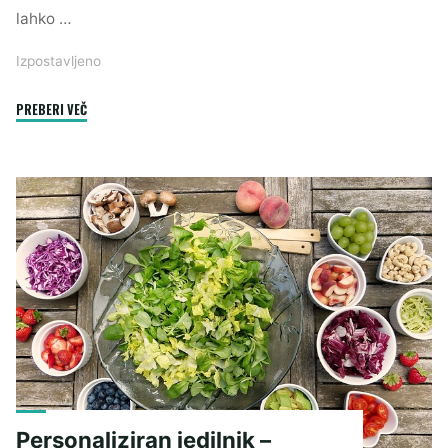
lahko …
Izpostavljeno
"Vloga
PREBERI VEČ
prilagojenega
zdravstvenega
zavarovanja"
Personaliziran jedilnik –