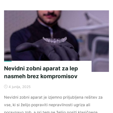
nastane
zaradi
različnih
vzrokov"
Nevidni zobni aparat za lep
nasmeh brez kompromisov
4 junija, 2025
Nevidni zobni aparat je izjemno priljubljena rešitev za
vse, ki si želijo popraviti nepravilnosti ugriza ali
poravnavo zob, a pri tem ne želijo nositi klasičnega