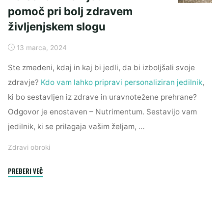
pomoč pri bolj zdravem
življenjskem slogu
13 marca, 2024
Ste zmedeni, kdaj in kaj bi jedli, da bi izboljšali svoje
zdravje?
Kdo vam lahko pripravi personaliziran jedilnik
,
ki bo sestavljen iz zdrave in uravnotežene prehrane?
Odgovor je enostaven – Nutrimentum. Sestavijo vam
jedilnik, ki se prilagaja vašim željam, …
Zdravi obroki
"Personaliziran
PREBERI VEČ
jedilnik
–
pomoč
pri