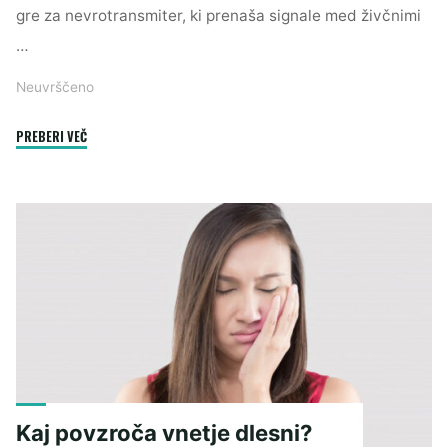
gre za nevrotransmiter, ki prenaša signale med živčnimi
…
Neuvrščeno
"Dopamin
PREBERI VEČ
je
ravnovesje
za
dobro
počutje
in
motivacijo"
Kaj povzroča vnetje dlesni?