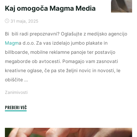
Kaj omogoča Magma Media
31 maja, 2025
Bi bili radi prepoznavni? Oglašujte z medijsko agencijo
Magm
a d.o.o. Za vas izdelajo jumbo plakate in
billboarde, mobilne reklamne panoje ter postavijo
megaborde ob avtocesti. Pomagajo vam zasnovati
kreativne oglase, če pa ste željni novic in novosti, le
obiščite …
Zanimivosti
"Kaj
PREBERI VEČ
omogoča
Magma
Media"