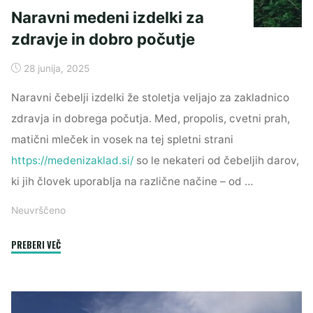
Naravni medeni izdelki za
zdravje in dobro počutje
28 junija, 2025
Naravni čebelji izdelki že stoletja veljajo za zakladnico
zdravja in dobrega počutja. Med, propolis, cvetni prah,
matični mleček in vosek na tej spletni strani
https://medenizaklad.si/
so le nekateri od čebeljih darov,
ki jih človek uporablja na različne načine – od …
Neuvrščeno
"Naravni
PREBERI VEČ
medeni
izdelki
za