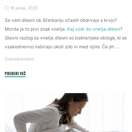
16 junija, 2025
Se vam dlesni ob ščetkanju včasih obarvajo s krvjo?
Morda je to prvi znak vnetja.
Kaj vodi do vnetja dlesni
?
Glavni razlog za vnetje dlesni so bakterijske obloge, ki se
vsakodnevno nabirajo okoli zob in med njimi. Če jih …
Zobozdravstvo
"Kaj
PREBERI VEČ
povzroča
vnetje
dlesni?"