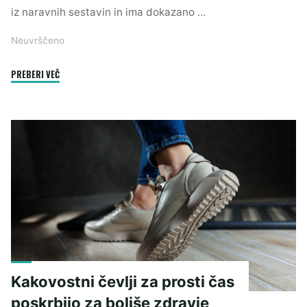
iz naravnih sestavin in ima dokazano …
Neuvrščeno
"Smrekova
PREBERI VEČ
krema
dokazano
pomaga
pri
odpravljanju
številnih
težav"
Kakovostni čevlji za prosti čas
poskrbijo za boljše zdravje