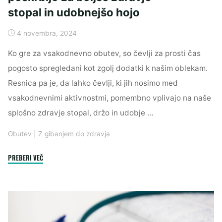
stopal in udobnejšo hojo
4 novembra, 2024
Ko gre za vsakodnevno obutev, so čevlji za prosti čas
pogosto spregledani kot zgolj dodatki k našim oblekam.
Resnica pa je, da lahko čevlji, ki jih nosimo med
vsakodnevnimi aktivnostmi, pomembno vplivajo na naše
splošno zdravje stopal, držo in udobje …
Obutev
|
Z gibanjem do zdravja
"Kakovostni
PREBERI VEČ
čevlji
za
prosti
čas
poskrbijo